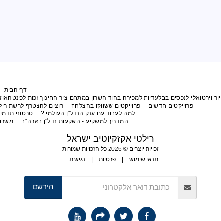
דף הבית
המלצות
תפריט
בלעדיות למכירה בהוד השרון במתחם ציר החינוך זכות לפנטהאוז מפואר עם נוף לפארק
דשים
פרוייקטים ששווקו בהצלחה
רוצים להצטרף לרשת רילטי אקזקיוטיב ישראל?
למה לעבוד עם ענק הנדל"ן העולמי ?
סרטוני תדמית של רילטי אקזקיוטיב
המדריך למשקיע - השקעות נדל"ן בארה"ב
משרות פנויות
יצירת קשר
רילטי אקזקיוטיב ישראל
זכויות יוצרים © 2026 כל הזכויות שמורות
תנאי שימוש
|
פרטיות
|
נגישות
הירשם