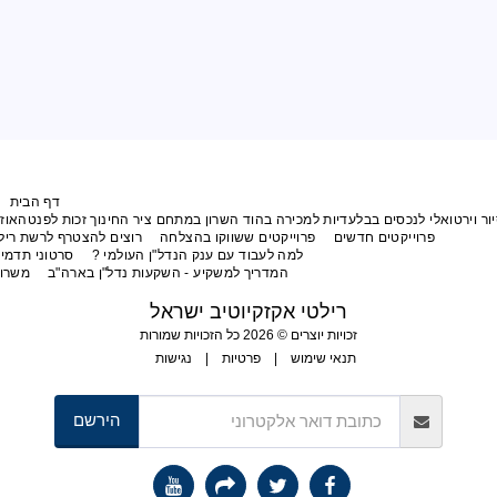
דף הבית
המלצות
תפריט
בלעדיות למכירה בהוד השרון במתחם ציר החינוך זכות לפנטהאוז מפואר עם נוף לפארק
דשים
פרוייקטים ששווקו בהצלחה
רוצים להצטרף לרשת רילטי אקזקיוטיב ישראל?
למה לעבוד עם ענק הנדל"ן העולמי ?
סרטוני תדמית של רילטי אקזקיוטיב
המדריך למשקיע - השקעות נדל"ן בארה"ב
משרות פנויות
יצירת קשר
רילטי אקזקיוטיב ישראל
זכויות יוצרים © 2026 כל הזכויות שמורות
תנאי שימוש
|
פרטיות
|
נגישות
הירשם