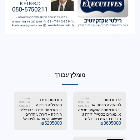
מומלץ עבורך
זכיין רוני
זכיין רוני
הזדמנות נדירה
סיני 050-
סיני 050-
ה או
בהרצליה הירוקה –
5750211
5750211
להשקעה חכמה
✨ הזדמנות נדירה בהרצליה
ל: דירת
דירת 5 חדרים
או מגורים בסטייל: דירת 3
הירוקה – דירת 5 חדרים
שה
שפשוט אי אפשר
 בהרצליה
שפשוט אי אפשר לפספס!
וקה ✨
לפספס!
₪
5295000
וקה ✨ מחפשים נכס
✨ מחפשים את השילוב
מן "V" על הכל? מיקום
המושלם בין קרבה לכל מה
ן חדש וסטנדרט
שחשוב לבין סטנדרט
 במרחק הליכה קצר
מגורים של יוקרה? הדירה