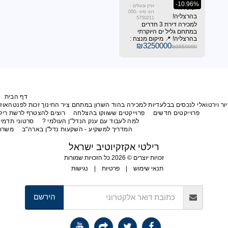
רייכמן, אנחנו
הזו מחכה לכם.
זכיין ובעלים :
מציעים לכם דירת 3 חדרים
רוני סיני 050-
מה השלישית
5750211
יוקרתי.
למכירה דירת 3 חדרים
ים
ים היוקרתי
מיקום מנצח :
₪
32500
ם בהרצליה,
בוקשים ביותר
חוויית מגורים
קרבה לשירותים
רקים ירוקים,
ותוך דקות
דף הבית
המלצות
תפריט
בלעדיות למכירה בהוד השרון במתחם ציר החינוך זכות לפנטהאוז מפואר עם נוף לפארק
דשים
פרוייקטים ששווקו בהצלחה
רוצים להצטרף לרשת רילטי אקזקיוטיב ישראל?
למה לעבוד עם ענק הנדל"ן העולמי ?
סרטוני תדמית של רילטי אקזקיוטיב
המדריך למשקיע - השקעות נדל"ן בארה"ב
משרות פנויות
יצירת קשר
רילטי אקזקיוטיב ישראל
זכויות יוצרים © 2026 כל הזכויות שמורות
תנאי שימוש
|
פרטיות
|
נגישות
הירשם