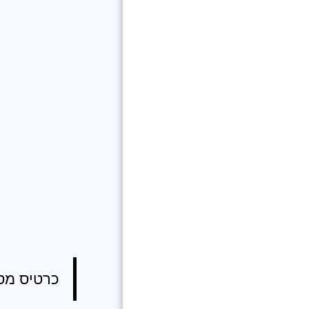
למה לעבוד עם ענק
הנדל"ן העולמי ?
משרות פנויות
כרטיס מספר: