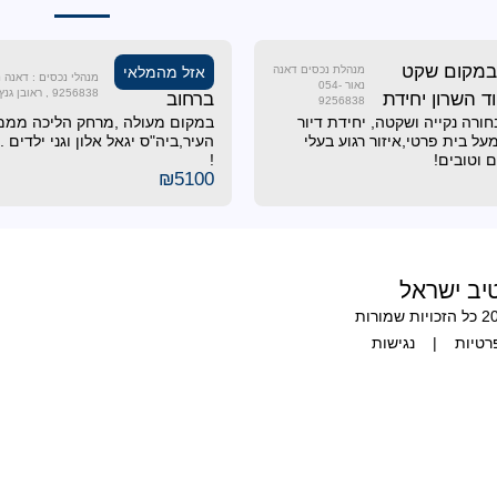
במקום שקט
להשכרה
מנהלת נכסים דאנה
אזל מהמלאי
נאור 054-
9256838 , ראובן גנץ 052-6886920
 השרון יחידת
ברחוב
9256838
ורה נקייה ושקטה, יחידת דיור
במקום מעולה ,מרחק הליכה מממ
הגאולה!!!
ל בית פרטי,איזור רגוע בעלי
העיר,ביה"ס יגאל אלון וגני ילדים
 וטובים!
!
₪
5100
דף הבית
טיב ישראל
סיור וירטו
פרוייקטים
למה לעבוד 
המדריך למש
רטיות
|
נגישות