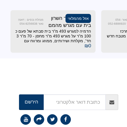
נמכר !!! בהוד השרון
אזל מהמלאי
מנהלי נכסים : דאנה נאור 054-
מנהלת נכסים : דאנה
נאור 054-9256838
בית עם מגרש מהמם
רכז
הדמיה למגרש 493 מ"ר בית סבתא של פעם כ
 . מטבח חדש
100 מ"ר על מגרש 493 מ"ר מחסן - 70 מ"ר 3
חד', מקלחת ושירותים, ממוזג ומרווח עם
₪
0
אפשרות למטבחון. 2 כניסות נפרדות מ 2
רחובות שונים מרחוב החרמון קרבה לתחבורה
ציבורית ורחוב הנגב שקט עם חניה ענקית
המלצות
תפריט
אלי לנכסים בבלעדיות למכירה בהוד השרון במתחם ציר החינוך זכות לפנט
 חדשים
פרוייקטים ששווקו בהצלחה
רוצים להצטרף לרשת רילטי אקזקי
עם ענק הנדל"ן העולמי ?
סרטוני תדמית של רילטי אקזקיוטיב
קיע - השקעות נדל"ן בארה"ב
משרות פנויות
יצירת קשר
הירשם