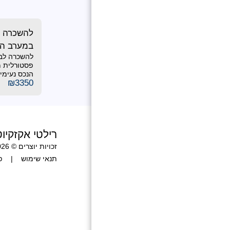
להשכרה 
במערב הוד
להשכרה לבח
דיור !!!
פסטורלית מע
הנכס נעימים
₪
3350
רילטי אקזקיו
זכויות יוצרים © 2026 כל הזכויות שמורות
תנאי שימוש
|
פ