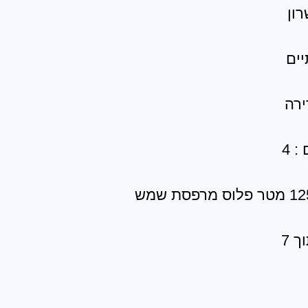
רון
יים
ירה
 4