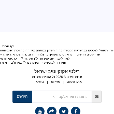
דף הבית
המלצות
תפריט
בלעדיות למכירה בהוד השרון במתחם ציר החינוך זכות לפנטהאוז מפואר עם נוף לפארק
דשים
פרוייקטים ששווקו בהצלחה
רוצים להצטרף לרשת רילטי אקזקיוטיב ישראל?
למה לעבוד עם ענק הנדל"ן העולמי ?
סרטוני תדמית של רילטי אקזקיוטיב
המדריך למשקיע - השקעות נדל"ן בארה"ב
משרות פנויות
יצירת קשר
רילטי אקזקיוטיב ישראל
זכויות יוצרים © 2026 כל הזכויות שמורות
תנאי שימוש
|
פרטיות
|
נגישות
הירשם