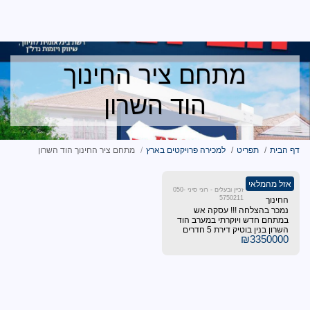
רילטי אקזקיוטיב ישראל
חם ציר החינוך
הוד השרון
למכירה פרויקטים בארץ
מתחם ציר החינוך הוד השרון
זכיין ובעלים - רוני סיני 050-
5
עסקה אש
י במערב הוד
השרון בנין בוטיק דירת 5 חדרים
וני אוויר מרפסת שמש
ק הליכה מפארק