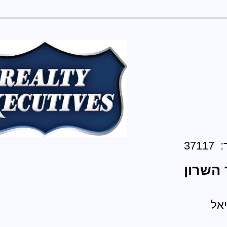
371
 השרון
יאל