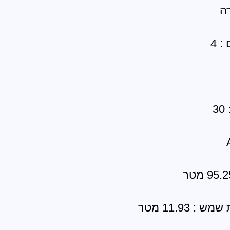
רה
 4
3
 11.93 מטר