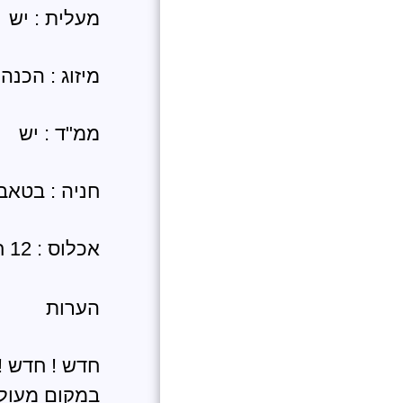
מעלית : יש
מיזוג : הכנה
ממ"ד : יש
חניה : בטאבו
אכלוס : 12 חודשים
הערות
חדש ! חדש ! 
במקום מעולה