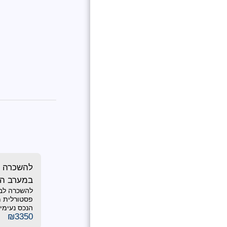
להשכרה 
במערב הוד
להשכרה לבח
דיור !!!
פסטורלית מע
הנכס נעימים
₪
3350