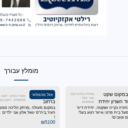
מומלץ עבורך
במקום שקט
להשכרה
מנהלת נכסים דאנה
אזל מהמלאי
נאור 054-
9256838 , ראובן גנץ 052-6886920
 השרון יחידת
ברחוב
9256838
ורה נקייה ושקטה, יחידת דיור
במקום מעולה ,מרחק הליכה מממ
הגאולה!!!
ל בית פרטי,איזור רגוע בעלי
העיר,ביה"ס יגאל אלון וגני ילדים
 וטובים!
!
₪
5100