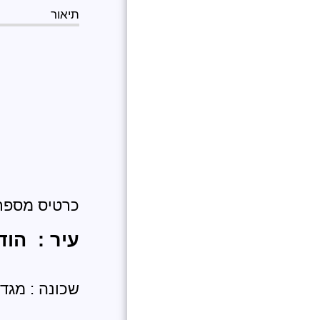
תיאור
למה לעבוד עם ענק
הנדל"ן העולמי ?
משרות פנויות
כרטיס מספר: 17
עיר : הוד
שכונה : מגד