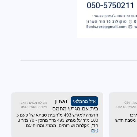
נמכר !!! בהוד השרון
אזל מהמלאי
מנהלי נכסים : דאנה נאור 054-
מנהלת נכסים : דאנה
נאור 054-9256838
בית עם מגרש מהמם
רכז
הדמיה למגרש 493 מ"ר בית סבתא של פעם כ
 . מטבח חדש
100 מ"ר על מגרש 493 מ"ר מחסן - 70 מ"ר 3
חד', מקלחת ושירותים, ממוזג ומרווח עם
₪
0
אפשרות למטבחון. 2 כניסות נפרדות מ 2
רחובות שונים מרחוב החרמון קרבה לתחבורה