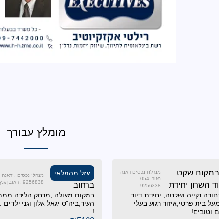
מומלץ עבורך
במקום שקט
להשכרה
מנהלת נכסים דאנה
אזל מהמלאי
נאור 054-
9256838 , ראובן גנץ 052-6886920
 השרון יחידת
ברחוב
9256838
ורה נקייה ושקטה, יחידת דיור
במקום מעולה ,מרחק הליכה מממ
הגאולה!!!
ל בית פרטי,איזור רגוע בעלי
העיר,ביה"ס יגאל אלון וגני ילדים
 וטובים!
!