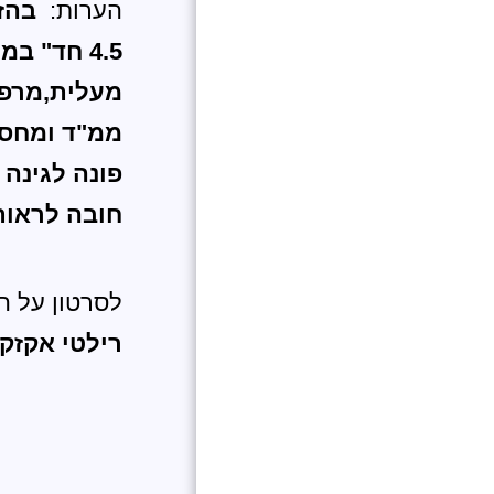
הערות:
בהז
4.5 חד" במחיר של 3 חד"
מעלית,מרפ
ממ"ד ומחסן
פונה לגינה
חובה לראות
לסרטון על ה
רילטי אקזקי