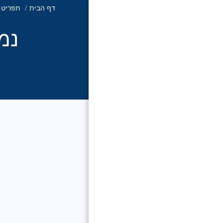
דף הבית
תפריט
נמ
רילטי אקזקיוטיב
ישראל
דף הבית
פרוייקטים חדשים
פרוייקטים ששווקו
בהצלחה
רוצים להצטרף לרשת
רילטי אקזקיוטיב ישראל?