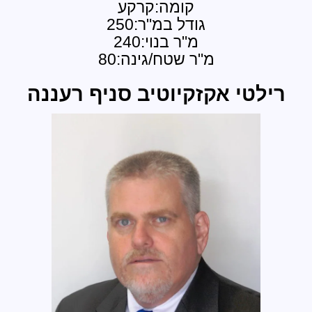
קומה:קרקע
גודל במ"ר:250
מ"ר בנוי:240
מ"ר שטח/גינה:80
אקזקיוטיב סניף רעננה