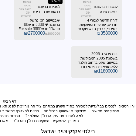
-3.57%
מנהלת
מנהלת
נכסים :
נכסים :
נה
למכירה ברעננה
דאנה נאור
דאנה נאור
בנאות שדב . דירת
054-
054-
ים
9256838
3 חדרים מעולה
9256838
דירה חדשה לגמרי 4
💎במיקום הכי נחשק
למגורים או
ייה ומושקעת
ברעננה💎 ❤️‍🔥❤️‍🔥חדש❤️‍🔥
להשקעה !
ן חדש ויוקרתי
חדש❤️‍🔥חדש❤️‍🔥❤️‍🔥 For sale
₪
2700000
 3)! 🏢✨ מושלמת
🦋 דירת 3 חדרים מתוקה
₪
2800000
צות איכות
להפליא עורפית ומלאת אופי
תפשר!
המציעה את חוויית המגורים
 מה מחכה לכם
המושלמת בעיר! 🏡✨ הכל
נמצא ממש מתחת לבית
ברחוב שמגדיר מחדש את
בשכונת 2005 המבוקשת
המושג "איכות חיים". ⭐
ברחוב הולנדי
ת פרטי בודד
₪
41 מ"ר על מגרש
דל 400 מ"ר בית יפייפה
רתף כיחידה
נפרדת בגודל 114
ורים מפנקת,
דולה עם
אפשרות לבריכה. לפרטים
א פנו למנהלת
דף הבית
המלצות
תפריט
יעל הורוביץ
בלעדיות למכירה בהוד השרון במתחם ציר החינוך זכות לפנטהאוז מפואר עם נוף לפארק
0
דשים
פרוייקטים ששווקו בהצלחה
רוצים להצטרף לרשת רילטי אקזקיוטיב ישראל?
למה לעבוד עם ענק הנדל"ן העולמי ?
סרטוני תדמית של רילטי אקזקיוטיב
המדריך למשקיע - השקעות נדל"ן בארה"ב
משרות פנויות
יצירת קשר
רילטי אקזקיוטיב ישראל