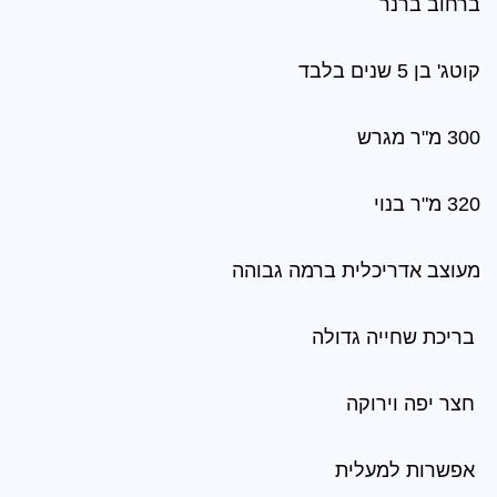
ית ברמה גבוהה
גדולה
ה
ית