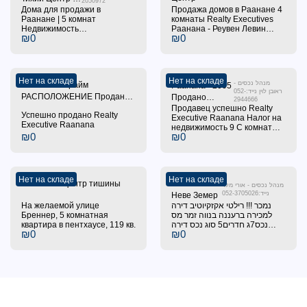
2050972
Дома для продажи в
Продажа домов в Раанане 4
Продано !!!
Раанане | 5 комнат
комнаты Realty Executives
Недвижимость
Раанана - Реувен Левин
₪
0
₪
0
Представительский Раанана
Недвижимость 231108
Налог на недвижимость
Площадь 118 кв.м. Комнаты
231105 Площадь 144 м²
4 Тип Квартира Статус
Комнат 5 Тип недвижимости
Продается Раанана область
Квартира Статус Продажа
Нет на складе
Нет на складе
מנהל נכסים -
Раанана - Прайм
Раанана - 2005
Район Раанана
ראובן לוין נייד:052-
РАСПОЛОЖЕНИЕ Продано
Продано
2944666
успешно
Продавец успешно Realty
успешно
Успешно продано Realty
Executive Raanana Налог на
Executive Raanana
недвижимость 9 C комнаты 4
₪
0
₪
0
Тип имущества Квартира
Статус Продажа Район
Раанана
Нет на складе
Нет на складе
Раанана - Центр тишины
Раанана -
מנהל נכסים - אורי מלר
נייד:052-3705026
Неве Земер
На желаемой улице
נמכר !!! רילטי אקזקיוטיב דירה
Бреннер, 5 комнатная
למכירה ברעננה בנווה זמר מס
квартира в пентхаусе, 119 кв.
נכס7ג חדרים5 סוג נכס דירה
₪
0
₪
0
סטטוס למכירה אזור רעננה